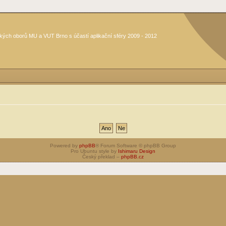
kých oborů MU a VUT Brno s účastí aplikační sféry 2009 - 2012
Powered by
phpBB
® Forum Software © phpBB Group
Pro Ubuntu style by
Ishimaru Design
Český překlad –
phpBB.cz