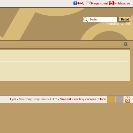
FAQ
Registrovat
Přihlásit se
Pokročilé hledání
Tým
• Všechny časy jsou v UTC •
Smazat všechny cookies z fóra