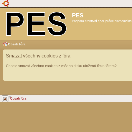
PES
Podpora efektivní spolupráce biomedicíns
Obsah fóra
Smazat všechny cookies z fóra
Chcete smazat všechna cookies z vašeho disku uložená tímto fórem?
Obsah fóra