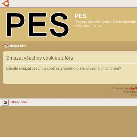
PES
Podpora efektivní spolupráce biomedicín
sféry 2009 - 2012
Obsah fóra
Smazat všechny cookies z fóra
Chcete smazat všechna cookies z vašeho disku uložená tímto fórem?
Powered by
php
Pro Ubun
Čes
Obsah fóra