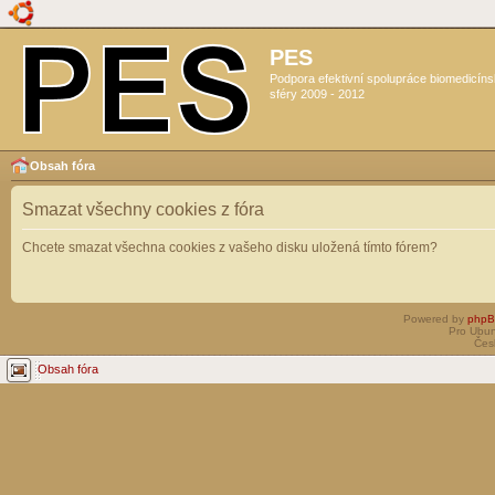
PES
Podpora efektivní spolupráce biomedicín
sféry 2009 - 2012
Obsah fóra
Smazat všechny cookies z fóra
Chcete smazat všechna cookies z vašeho disku uložená tímto fórem?
Powered by
php
Pro Ubun
Čes
Obsah fóra