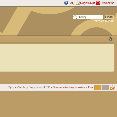
FAQ
Registrovat
Přihlásit se
Pokročilé hledání
Tým
• Všechny časy jsou v UTC •
Smazat všechny cookies z fóra