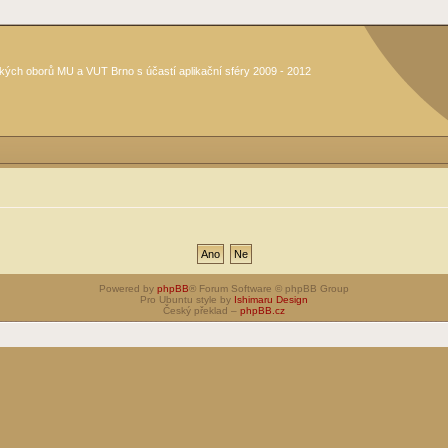
kých oborů MU a VUT Brno s účastí aplikační sféry 2009 - 2012
Powered by
phpBB
® Forum Software © phpBB Group
Pro Ubuntu style by
Ishimaru Design
Český překlad –
phpBB.cz