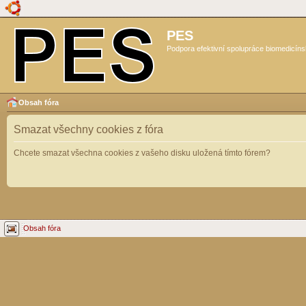
PES
Podpora efektivní spolupráce biomedicíns
Obsah fóra
Smazat všechny cookies z fóra
Chcete smazat všechna cookies z vašeho disku uložená tímto fórem?
Obsah fóra