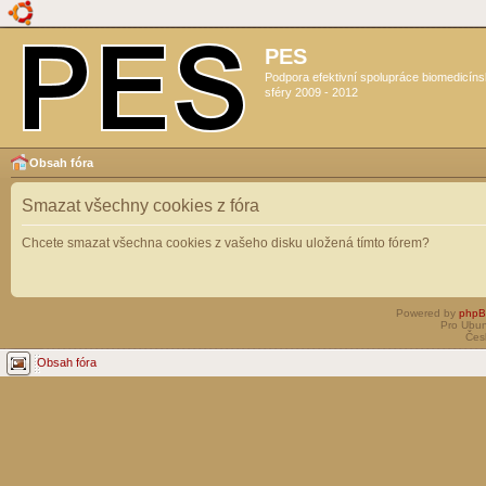
PES
Podpora efektivní spolupráce biomedicín
sféry 2009 - 2012
Obsah fóra
Smazat všechny cookies z fóra
Chcete smazat všechna cookies z vašeho disku uložená tímto fórem?
Powered by
php
Pro Ubun
Čes
Obsah fóra