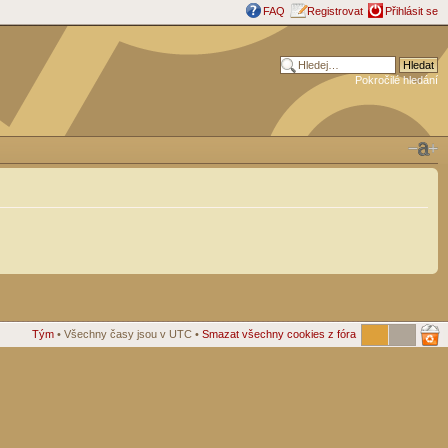
FAQ
Registrovat
Přihlásit se
Pokročilé hledání
Tým
• Všechny časy jsou v UTC •
Smazat všechny cookies z fóra