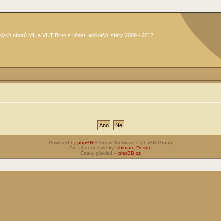
kých oborů MU a VUT Brno s účastí aplikační sféry 2009 - 2012
Powered by
phpBB
® Forum Software © phpBB Group
Pro Ubuntu style by
Ishimaru Design
Český překlad –
phpBB.cz