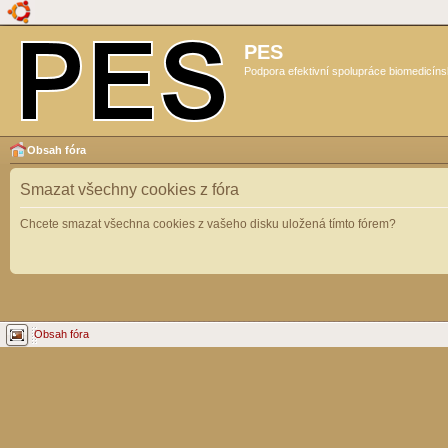
PES
Podpora efektivní spolupráce biomedicíns
Obsah fóra
Smazat všechny cookies z fóra
Chcete smazat všechna cookies z vašeho disku uložená tímto fórem?
Obsah fóra