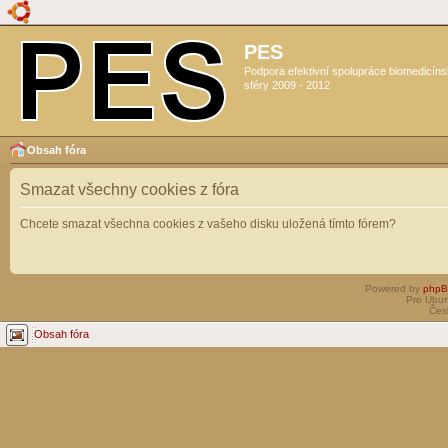
PES
Podpora efektivní spolupráce biomedicín
sféry 2009 - 2012
Obsah fóra
Smazat všechny cookies z fóra
Chcete smazat všechna cookies z vašeho disku uložená tímto fórem?
Powered by
php
Pro Ubun
Čes
Obsah fóra