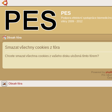
PES
Podpora efektivní spolupráce biomedicín
sféry 2009 - 2012
Obsah fóra
Smazat všechny cookies z fóra
Chcete smazat všechna cookies z vašeho disku uložená tímto fórem?
Powered by
php
Pro Ubun
Čes
Obsah fóra