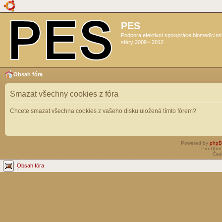
PES
Podpora efektivní spolupráce biomedicín
sféry 2009 - 2012
Obsah fóra
Smazat všechny cookies z fóra
Chcete smazat všechna cookies z vašeho disku uložená tímto fórem?
Powered by
php
Pro Ubun
Čes
Obsah fóra