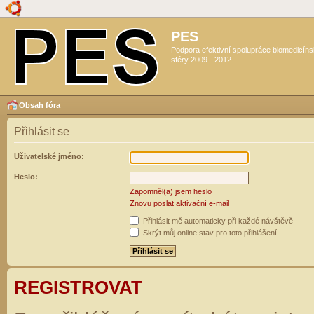
PES
Podpora efektivní spolupráce biomedicín
sféry 2009 - 2012
Obsah fóra
Přihlásit se
Uživatelské jméno:
Heslo:
Zapomněl(a) jsem heslo
Znovu poslat aktivační e-mail
Přihlásit mě automaticky při každé návštěvě
Skrýt můj online stav pro toto přihlášení
REGISTROVAT