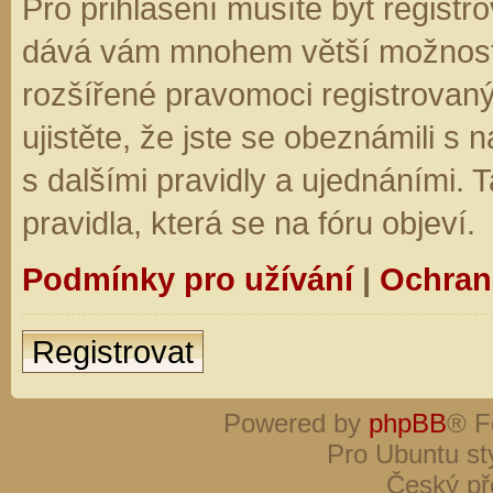
Pro přihlášení musíte být registro
dává vám mnohem větší možnosti.
rozšířené pravomoci registrovaný
ujistěte, že jste se obeznámili s
s dalšími pravidly a ujednáními. Ta
pravidla, která se na fóru objeví.
Podmínky pro užívání
|
Ochran
Registrovat
Powered by
phpBB
® F
Pro Ubuntu st
Český př