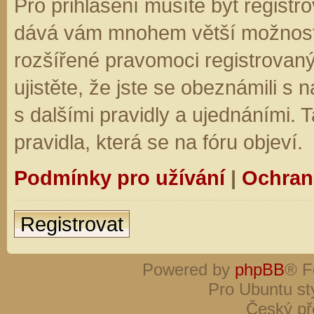
Pro přihlášení musíte být registro
dává vám mnohem větší možnosti.
rozšířené pravomoci registrovaný
ujistěte, že jste se obeznámili s
s dalšími pravidly a ujednáními. Ta
pravidla, která se na fóru objeví.
Podmínky pro užívání
|
Ochran
Registrovat
Powered by
phpBB
® F
Pro Ubuntu st
Český př