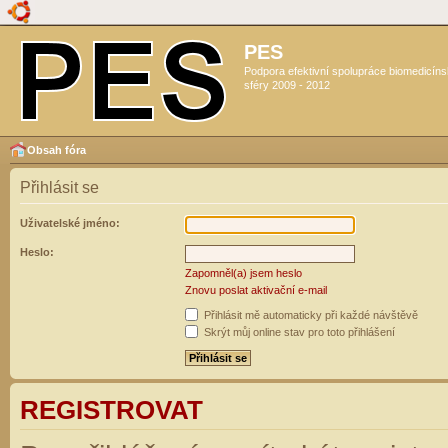
PES
Podpora efektivní spolupráce biomedicín
sféry 2009 - 2012
Obsah fóra
Přihlásit se
Uživatelské jméno:
Heslo:
Zapomněl(a) jsem heslo
Znovu poslat aktivační e-mail
Přihlásit mě automaticky při každé návštěvě
Skrýt můj online stav pro toto přihlášení
REGISTROVAT