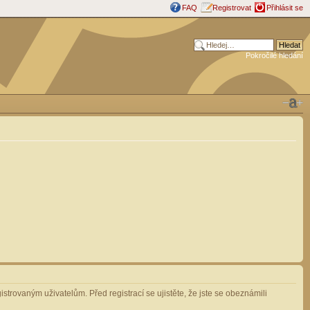
FAQ
Registrovat
Přihlásit se
Pokročilé hledání
strovaným uživatelům. Před registrací se ujistěte, že jste se obeznámili