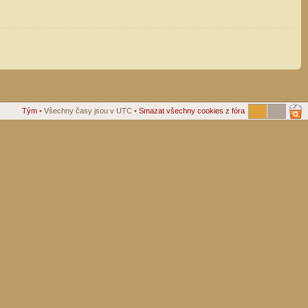
Tým
• Všechny časy jsou v UTC •
Smazat všechny cookies z fóra