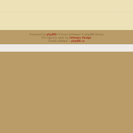
Powered by
phpBB
® Forum Software © phpBB Group
Pro Ubuntu style by
Ishimaru Design
Český překlad –
phpBB.cz