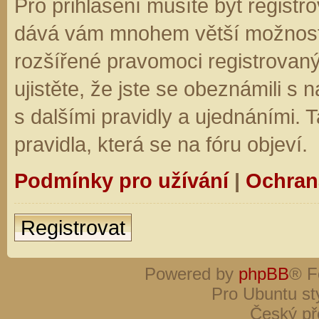
Pro přihlášení musíte být registro
dává vám mnohem větší možnosti.
rozšířené pravomoci registrovaný
ujistěte, že jste se obeznámili s
s dalšími pravidly a ujednáními. Ta
pravidla, která se na fóru objeví.
Podmínky pro užívání
|
Ochran
Registrovat
Powered by
phpBB
® F
Pro Ubuntu st
Český př