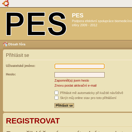
PES
Podpora efektivní spolupráce biomedicín
sféry 2009 - 2012
Obsah fóra
Přihlásit se
Uživatelské jméno:
Heslo:
Zapomněl(a) jsem heslo
Znovu poslat aktivační e-mail
Přihlásit mě automaticky při každé návštěvě
Skrýt můj online stav pro toto přihlášení
REGISTROVAT