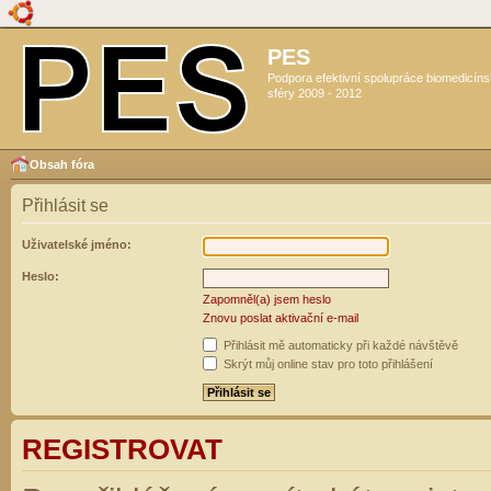
PES
Podpora efektivní spolupráce biomedicín
sféry 2009 - 2012
Obsah fóra
Přihlásit se
Uživatelské jméno:
Heslo:
Zapomněl(a) jsem heslo
Znovu poslat aktivační e-mail
Přihlásit mě automaticky při každé návštěvě
Skrýt můj online stav pro toto přihlášení
REGISTROVAT