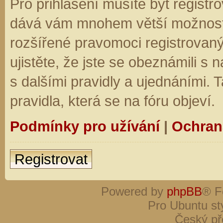
Pro přihlášení musíte být registro
dává vám mnohem větší možnosti.
rozšířené pravomoci registrovaný
ujistěte, že jste se obeznámili s
s dalšími pravidly a ujednáními. Ta
pravidla, která se na fóru objeví.
Podmínky pro užívání
|
Ochran
Registrovat
Powered by
phpBB
® F
Pro Ubuntu st
Český př