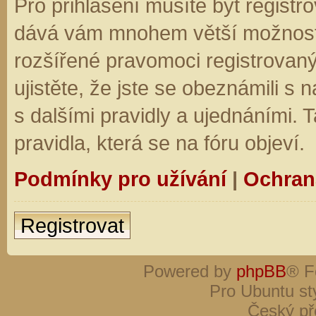
Pro přihlášení musíte být registro
dává vám mnohem větší možnosti.
rozšířené pravomoci registrovaný
ujistěte, že jste se obeznámili s
s dalšími pravidly a ujednáními. Ta
pravidla, která se na fóru objeví.
Podmínky pro užívání
|
Ochran
Registrovat
Powered by
phpBB
® F
Pro Ubuntu st
Český př