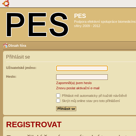
PES
Podpora efektivní spolupráce biomedicín
sféry 2009 - 2012
Obsah fóra
Přihlásit se
Uživatelské jméno:
Heslo:
Zapomněl(a) jsem heslo
Znovu poslat aktivační e-mail
Přihlásit mě automaticky při každé návštěvě
Skrýt můj online stav pro toto přihlášení
REGISTROVAT