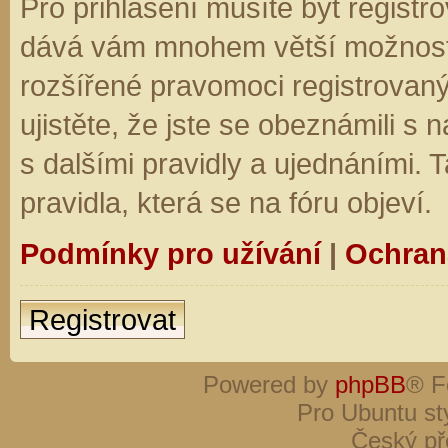
Pro přihlášení musíte být registro
dává vám mnohem větší možnosti.
rozšířené pravomoci registrovaný
ujistěte, že jste se obeznámili s
s dalšími pravidly a ujednáními. Ta
pravidla, která se na fóru objeví.
Podmínky pro užívání
|
Ochran
Registrovat
Powered by
phpBB
® F
Pro Ubuntu st
Český př