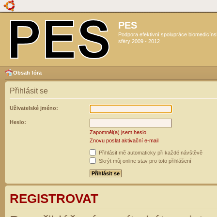
PES
Podpora efektivní spolupráce biomedicín
sféry 2009 - 2012
Obsah fóra
Přihlásit se
Uživatelské jméno:
Heslo:
Zapomněl(a) jsem heslo
Znovu poslat aktivační e-mail
Přihlásit mě automaticky při každé návštěvě
Skrýt můj online stav pro toto přihlášení
REGISTROVAT