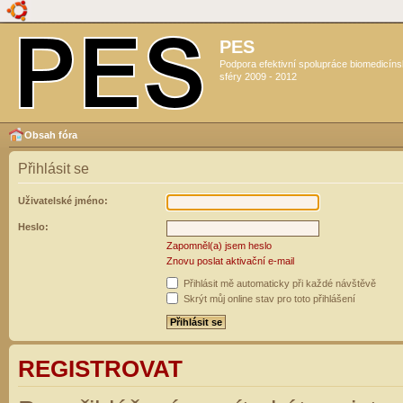
PES
Podpora efektivní spolupráce biomedicín
sféry 2009 - 2012
Obsah fóra
Přihlásit se
Uživatelské jméno:
Heslo:
Zapomněl(a) jsem heslo
Znovu poslat aktivační e-mail
Přihlásit mě automaticky při každé návštěvě
Skrýt můj online stav pro toto přihlášení
REGISTROVAT