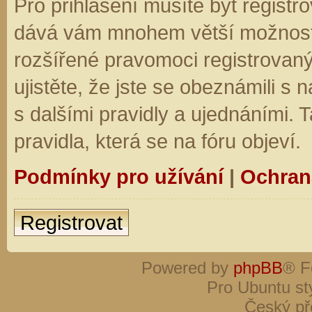
Pro přihlášení musíte být registro
dává vám mnohem větší možnosti.
rozšířené pravomoci registrovaný
ujistěte, že jste se obeznámili s
s dalšími pravidly a ujednáními. Ta
pravidla, která se na fóru objeví.
Podmínky pro užívání
|
Ochran
Registrovat
Powered by
phpBB
® F
Pro Ubuntu st
Český př