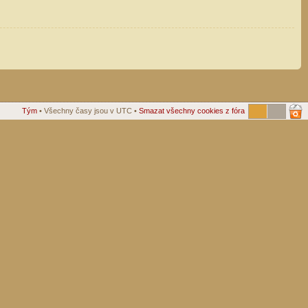
Tým
• Všechny časy jsou v UTC •
Smazat všechny cookies z fóra