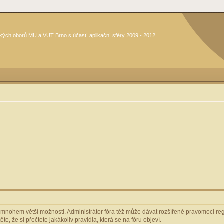
kých oborů MU a VUT Brno s účastí aplikační sféry 2009 - 2012
m mnohem větší možnosti. Administrátor fóra též může dávat rozšířené pravomoci regi
e, že si přečtete jakákoliv pravidla, která se na fóru objeví.