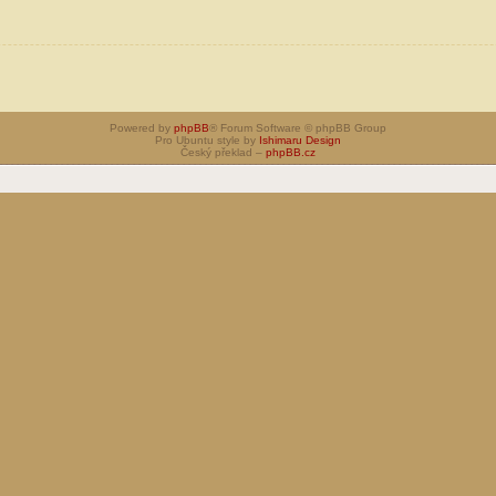
Powered by
phpBB
® Forum Software © phpBB Group
Pro Ubuntu style by
Ishimaru Design
Český překlad –
phpBB.cz