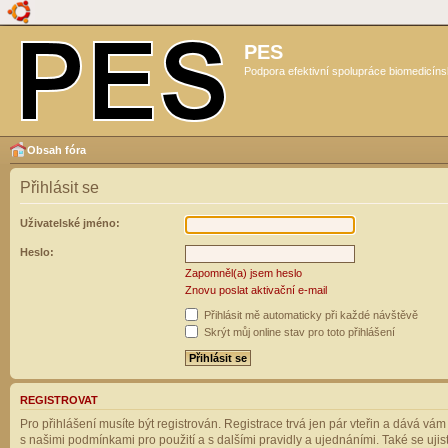
PES
Podpora efektivní spolupráce biomedicíns
Obsah fóra
Přihlásit se
Uživatelské jméno:
Heslo:
Zapomněl(a) jsem heslo
Znovu poslat aktivační e-mail
Přihlásit mě automaticky při každé návštěvě
Skrýt můj online stav pro toto přihlášení
REGISTROVAT
Pro přihlášení musíte být registrován. Registrace trvá jen pár vteřin a dává vá
s našimi podmínkami pro použití a s dalšími pravidly a ujednáními. Také se ujistět