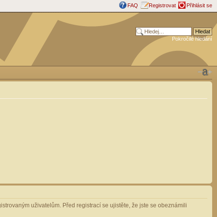
FAQ
Registrovat
Přihlásit se
Pokročilé hledání
strovaným uživatelům. Před registrací se ujistěte, že jste se obeznámili