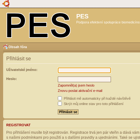
PES
Podpora efektivní spolupráce biomedicíns
Obsah fóra
Přihlásit se
Uživatelské jméno:
Heslo:
Zapomněl(a) jsem heslo
Znovu poslat aktivační e-mail
Přihlásit mě automaticky při každé návštěvě
Skrýt můj online stav pro toto přihlášení
REGISTROVAT
Pro přihlášení musíte být registrován. Registrace trvá jen pár vteřin a dává vá
s našimi podmínkami pro použití a s dalšími pravidly a ujednáními. Také se ujistět