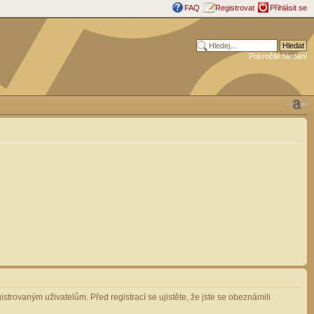
FAQ
Registrovat
Přihlásit se
Pokročilé hledání
strovaným uživatelům. Před registrací se ujistěte, že jste se obeznámili