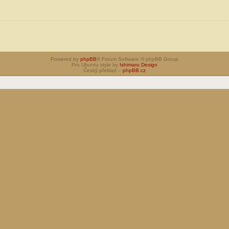
Powered by
phpBB
® Forum Software © phpBB Group
Pro Ubuntu style by
Ishimaru Design
Český překlad –
phpBB.cz