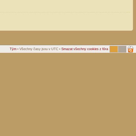
Tým
• Všechny časy jsou v UTC •
Smazat všechny cookies z fóra