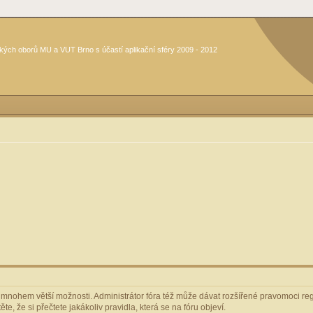
kých oborů MU a VUT Brno s účastí aplikační sféry 2009 - 2012
m mnohem větší možnosti. Administrátor fóra též může dávat rozšířené pravomoci regi
e, že si přečtete jakákoliv pravidla, která se na fóru objeví.