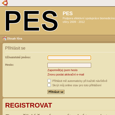
PES
Podpora efektivní spolupráce biomedicín
sféry 2009 - 2012
Obsah fóra
Přihlásit se
Uživatelské jméno:
Heslo:
Zapomněl(a) jsem heslo
Znovu poslat aktivační e-mail
Přihlásit mě automaticky při každé návštěvě
Skrýt můj online stav pro toto přihlášení
REGISTROVAT