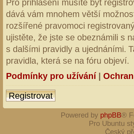
Pro přihlášení musíte být registro
dává vám mnohem větší možnosti.
rozšířené pravomoci registrovaný
ujistěte, že jste se obeznámili s
s dalšími pravidly a ujednáními. Ta
pravidla, která se na fóru objeví.
Podmínky pro užívání
|
Ochran
Registrovat
Powered by
phpBB
® F
Pro Ubuntu st
Český př