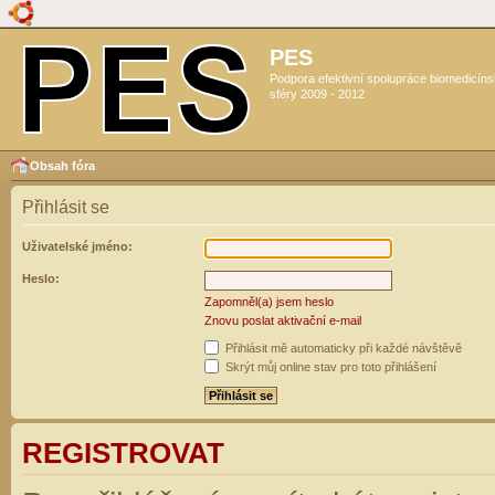
PES
Podpora efektivní spolupráce biomedicín
sféry 2009 - 2012
Obsah fóra
Přihlásit se
Uživatelské jméno:
Heslo:
Zapomněl(a) jsem heslo
Znovu poslat aktivační e-mail
Přihlásit mě automaticky při každé návštěvě
Skrýt můj online stav pro toto přihlášení
REGISTROVAT