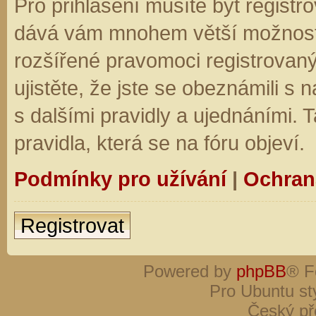
Pro přihlášení musíte být registro
dává vám mnohem větší možnosti.
rozšířené pravomoci registrovaný
ujistěte, že jste se obeznámili s
s dalšími pravidly a ujednáními. Ta
pravidla, která se na fóru objeví.
Podmínky pro užívání
|
Ochran
Registrovat
Powered by
phpBB
® F
Pro Ubuntu st
Český př