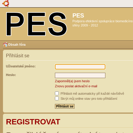
PES
Podpora efektivní spolupráce biomedicín
sféry 2009 - 2012
Obsah fóra
Přihlásit se
Uživatelské jméno:
Heslo:
Zapomněl(a) jsem heslo
Znovu poslat aktivační e-mail
Přihlásit mě automaticky při každé návštěvě
Skrýt můj online stav pro toto přihlášení
REGISTROVAT