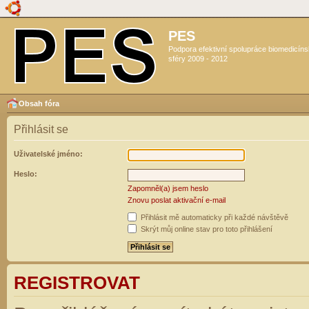
PES
Podpora efektivní spolupráce biomedicín
sféry 2009 - 2012
Obsah fóra
Přihlásit se
Uživatelské jméno:
Heslo:
Zapomněl(a) jsem heslo
Znovu poslat aktivační e-mail
Přihlásit mě automaticky při každé návštěvě
Skrýt můj online stav pro toto přihlášení
REGISTROVAT