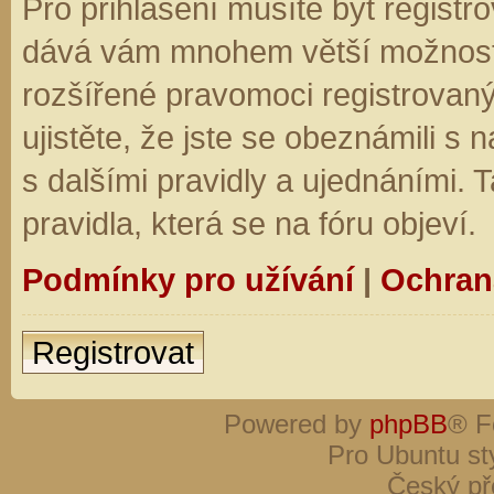
Pro přihlášení musíte být registro
dává vám mnohem větší možnosti.
rozšířené pravomoci registrovaný
ujistěte, že jste se obeznámili s
s dalšími pravidly a ujednáními. Ta
pravidla, která se na fóru objeví.
Podmínky pro užívání
|
Ochran
Registrovat
Powered by
phpBB
® F
Pro Ubuntu st
Český př