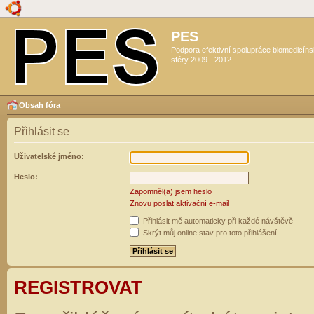
PES
Podpora efektivní spolupráce biomedicín
sféry 2009 - 2012
Obsah fóra
Přihlásit se
Uživatelské jméno:
Heslo:
Zapomněl(a) jsem heslo
Znovu poslat aktivační e-mail
Přihlásit mě automaticky při každé návštěvě
Skrýt můj online stav pro toto přihlášení
REGISTROVAT