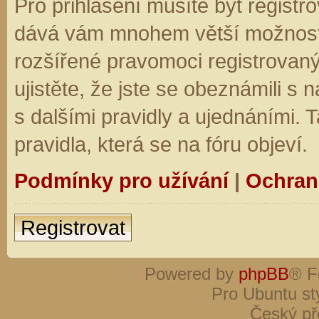
Pro přihlášení musíte být registro
dává vám mnohem větší možnosti.
rozšířené pravomoci registrovaný
ujistěte, že jste se obeznámili s
s dalšími pravidly a ujednáními. Ta
pravidla, která se na fóru objeví.
Podmínky pro užívání
|
Ochran
Registrovat
Powered by
phpBB
® F
Pro Ubuntu st
Český př