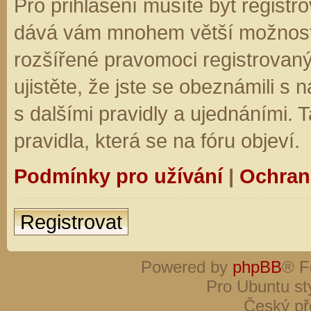
Pro přihlášení musíte být registro
dává vám mnohem větší možnosti.
rozšířené pravomoci registrovaný
ujistěte, že jste se obeznámili s
s dalšími pravidly a ujednáními. Ta
pravidla, která se na fóru objeví.
Podmínky pro užívání
|
Ochran
Registrovat
Powered by
phpBB
® F
Pro Ubuntu st
Český př