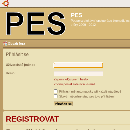
PES
Podpora efektivní spolupráce biomedicín
sféry 2009 - 2012
Obsah fóra
Přihlásit se
Uživatelské jméno:
Heslo:
Zapomněl(a) jsem heslo
Znovu poslat aktivační e-mail
Přihlásit mě automaticky při každé návštěvě
Skrýt můj online stav pro toto přihlášení
REGISTROVAT