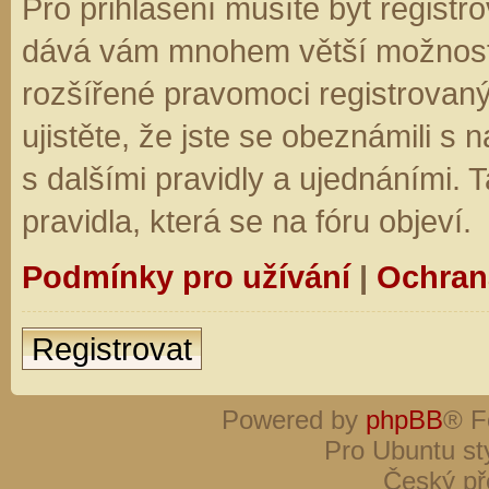
Pro přihlášení musíte být registro
dává vám mnohem větší možnosti.
rozšířené pravomoci registrovaný
ujistěte, že jste se obeznámili s
s dalšími pravidly a ujednáními. Ta
pravidla, která se na fóru objeví.
Podmínky pro užívání
|
Ochran
Registrovat
Powered by
phpBB
® F
Pro Ubuntu st
Český př