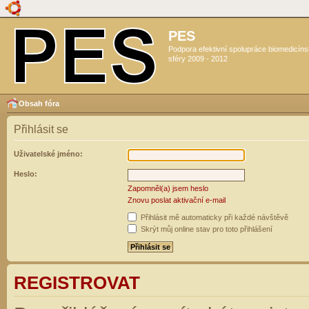
PES
Podpora efektivní spolupráce biomedicín
sféry 2009 - 2012
Obsah fóra
Přihlásit se
Uživatelské jméno:
Heslo:
Zapomněl(a) jsem heslo
Znovu poslat aktivační e-mail
Přihlásit mě automaticky při každé návštěvě
Skrýt můj online stav pro toto přihlášení
REGISTROVAT