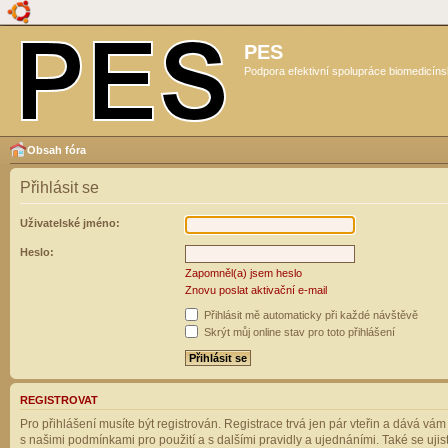
PES
Podpora efektivní spolupráce biomedicíns
Obsah fóra
Přihlásit se
Uživatelské jméno:
Heslo:
Zapomněl(a) jsem heslo
Znovu poslat aktivační e-mail
Přihlásit mě automaticky při každé návštěvě
Skrýt můj online stav pro toto přihlášení
REGISTROVAT
Pro přihlášení musíte být registrován. Registrace trvá jen pár vteřin a dává vá
s našimi podmínkami pro použití a s dalšími pravidly a ujednáními. Také se ujistět