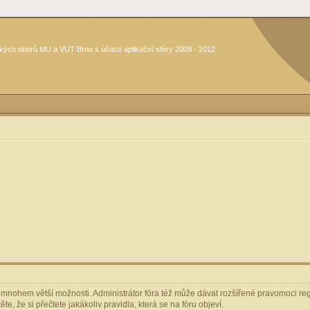
kých oborů MU a VUT Brno s účastí aplikační sféry 2009 - 2012
m mnohem větší možnosti. Administrátor fóra též může dávat rozšířené pravomoci regi
e, že si přečtete jakákoliv pravidla, která se na fóru objeví.