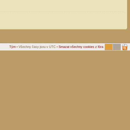
Tým
• Všechny časy jsou v UTC •
Smazat všechny cookies z fóra