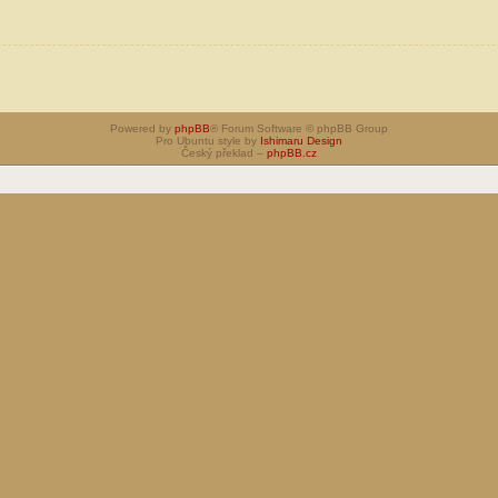
Powered by
phpBB
® Forum Software © phpBB Group
Pro Ubuntu style by
Ishimaru Design
Český překlad –
phpBB.cz