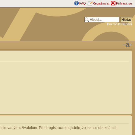
FAQ
Registrovat
Přihlásit se
Pokročilé hledání
strovaným uživatelům. Před registrací se ujistěte, že jste se obeznámili