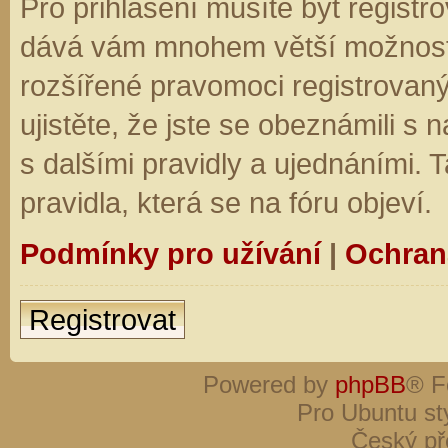
Pro přihlášení musíte být registro
dává vám mnohem větší možnosti.
rozšířené pravomoci registrovaný
ujistěte, že jste se obeznámili s
s dalšími pravidly a ujednáními. Ta
pravidla, která se na fóru objeví.
Podmínky pro užívání
|
Ochran
Registrovat
Powered by
phpBB
® F
Pro Ubuntu st
Český př