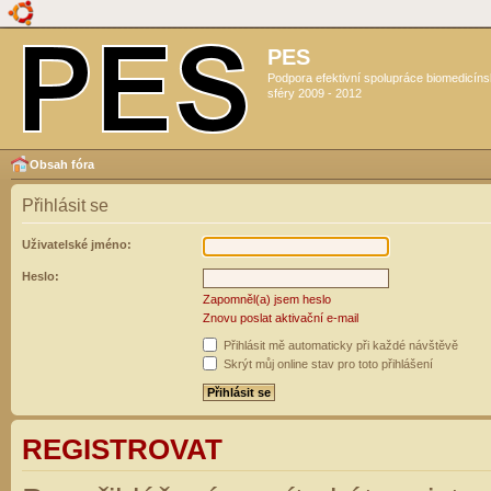
PES
Podpora efektivní spolupráce biomedicín
sféry 2009 - 2012
Obsah fóra
Přihlásit se
Uživatelské jméno:
Heslo:
Zapomněl(a) jsem heslo
Znovu poslat aktivační e-mail
Přihlásit mě automaticky při každé návštěvě
Skrýt můj online stav pro toto přihlášení
REGISTROVAT