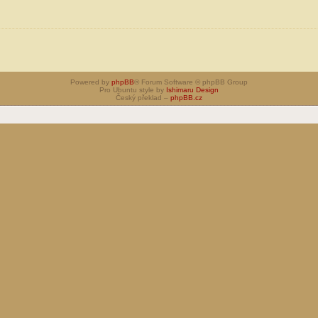
Powered by
phpBB
® Forum Software © phpBB Group
Pro Ubuntu style by
Ishimaru Design
Český překlad –
phpBB.cz