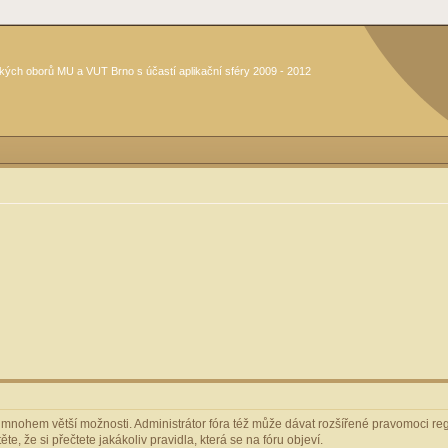
kých oborů MU a VUT Brno s účastí aplikační sféry 2009 - 2012
m mnohem větší možnosti. Administrátor fóra též může dávat rozšířené pravomoci regi
e, že si přečtete jakákoliv pravidla, která se na fóru objeví.