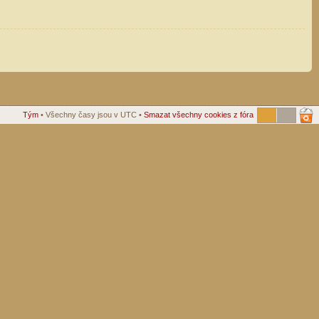
Tým
• Všechny časy jsou v UTC •
Smazat všechny cookies z fóra