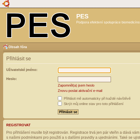
PES
Podpora efektivní spolupráce biomedicíns
Obsah fóra
Přihlásit se
Uživatelské jméno:
Heslo:
Zapomněl(a) jsem heslo
Znovu poslat aktivační e-mail
Přihlásit mě automaticky při každé návštěvě
Skrýt můj online stav pro toto přihlášení
REGISTROVAT
Pro přihlášení musíte být registrován. Registrace trvá jen pár vteřin a dává vá
s našimi podmínkami pro použití a s dalšími pravidly a ujednáními. Také se ujistět