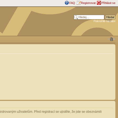
FAQ
Registrovat
Přihlásit se
Pokročilé hledání
strovaným uživatelům. Před registrací se ujistěte, že jste se obeznámili