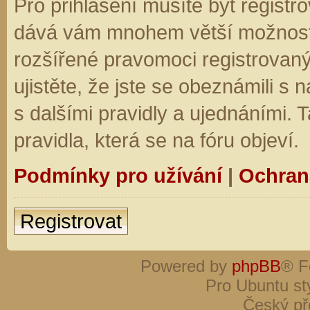
Pro přihlášení musíte být registro
dává vám mnohem větší možnosti.
rozšířené pravomoci registrovaný
ujistěte, že jste se obeznámili s
s dalšími pravidly a ujednáními. Ta
pravidla, která se na fóru objeví.
Podmínky pro užívání
|
Ochran
Registrovat
Powered by
phpBB
® F
Pro Ubuntu st
Český př