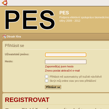
PES
Podpora efektivní spolupráce biomedicín
sféry 2009 - 2012
Obsah fóra
Přihlásit se
Uživatelské jméno:
Heslo:
Zapomněl(a) jsem heslo
Znovu poslat aktivační e-mail
Přihlásit mě automaticky při každé návštěvě
Skrýt můj online stav pro toto přihlášení
REGISTROVAT