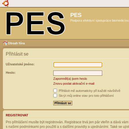
PES
Podpora efektivní spolupráce biomedicíns
Obsah fóra
Přihlásit se
Uživatelské jméno:
Heslo:
Zapomněl(a) jsem heslo
Znovu poslat aktivační e-mail
Přihlásit mě automaticky při každé návštěvě
Skrýt můj online stav pro toto přihlášení
REGISTROVAT
Pro přihlášení musíte být registrován. Registrace trvá jen pár vteřin a dává vá
s našimi podmínkami pro použití a s dalšími pravidly a ujednáními. Také se ujistět