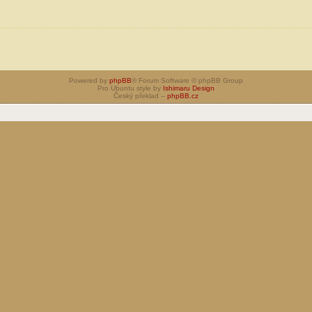
Powered by
phpBB
® Forum Software © phpBB Group
Pro Ubuntu style by
Ishimaru Design
Český překlad –
phpBB.cz