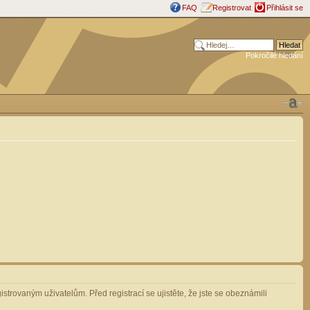
FAQ
Registrovat
Přihlásit se
Pokročilé hledání
strovaným uživatelům. Před registrací se ujistěte, že jste se obeznámili