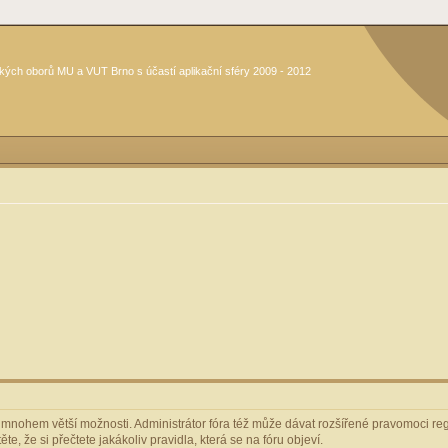
kých oborů MU a VUT Brno s účastí aplikační sféry 2009 - 2012
m mnohem větší možnosti. Administrátor fóra též může dávat rozšířené pravomoci regi
e, že si přečtete jakákoliv pravidla, která se na fóru objeví.