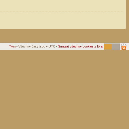
Tým
• Všechny časy jsou v UTC •
Smazat všechny cookies z fóra