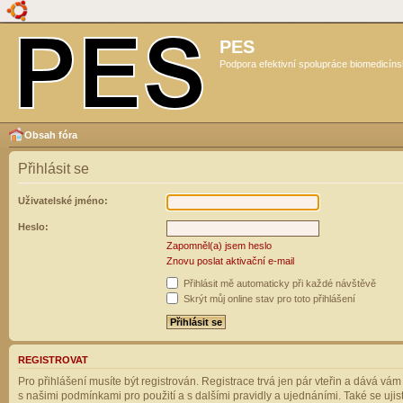
PES
Podpora efektivní spolupráce biomedicíns
Obsah fóra
Přihlásit se
Uživatelské jméno:
Heslo:
Zapomněl(a) jsem heslo
Znovu poslat aktivační e-mail
Přihlásit mě automaticky při každé návštěvě
Skrýt můj online stav pro toto přihlášení
REGISTROVAT
Pro přihlášení musíte být registrován. Registrace trvá jen pár vteřin a dává vá
s našimi podmínkami pro použití a s dalšími pravidly a ujednáními. Také se ujistět