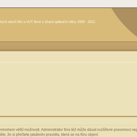
kých oborů MU a VUT Brno s účastí aplikační sféry 2009 - 2012
m mnohem větší možnosti. Administrátor fóra též může dávat rozšířené pravomoci regi
e, že si přečtete jakákoliv pravidla, která se na fóru objeví.