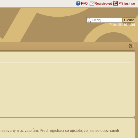
FAQ
Registrovat
Přihlásit se
Pokročilé hledání
strovaným uživatelům. Před registrací se ujistěte, že jste se obeznámili