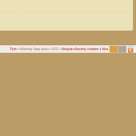
Tým
• Všechny časy jsou v UTC •
Smazat všechny cookies z fóra