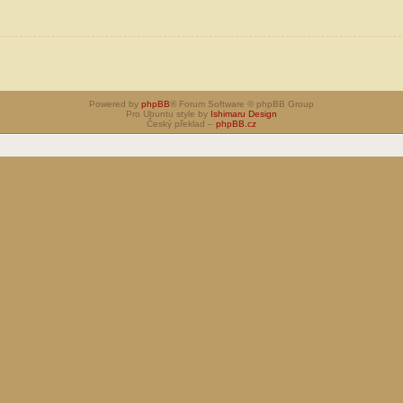
Powered by
phpBB
® Forum Software © phpBB Group
Pro Ubuntu style by
Ishimaru Design
Český překlad –
phpBB.cz