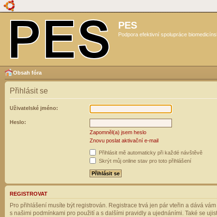
PES
Podpora efektivní spolupráce biomedicíns
Obsah fóra
Přihlásit se
Uživatelské jméno:
Heslo:
Zapomněl(a) jsem heslo
Znovu poslat aktivační e-mail
Přihlásit mě automaticky při každé návštěvě
Skrýt můj online stav pro toto přihlášení
REGISTROVAT
Pro přihlášení musíte být registrován. Registrace trvá jen pár vteřin a dává vá
s našimi podmínkami pro použití a s dalšími pravidly a ujednáními. Také se ujistět