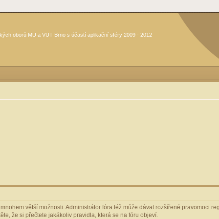
kých oborů MU a VUT Brno s účastí aplikační sféry 2009 - 2012
m mnohem větší možnosti. Administrátor fóra též může dávat rozšířené pravomoci regi
e, že si přečtete jakákoliv pravidla, která se na fóru objeví.