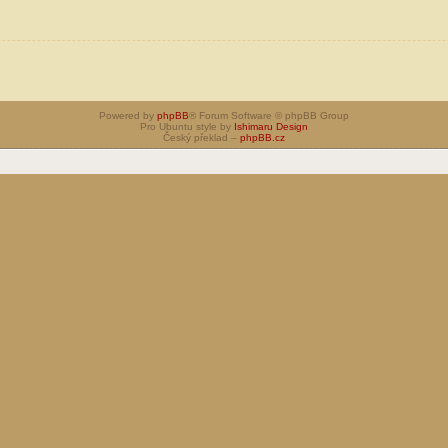
Powered by
phpBB
® Forum Software © phpBB Group
Pro Ubuntu style by
Ishimaru Design
Český překlad –
phpBB.cz