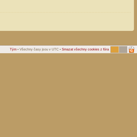
Tým
• Všechny časy jsou v UTC •
Smazat všechny cookies z fóra