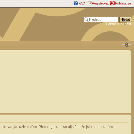
FAQ
Registrovat
Přihlásit se
Pokročilé hledání
strovaným uživatelům. Před registrací se ujistěte, že jste se obeznámili