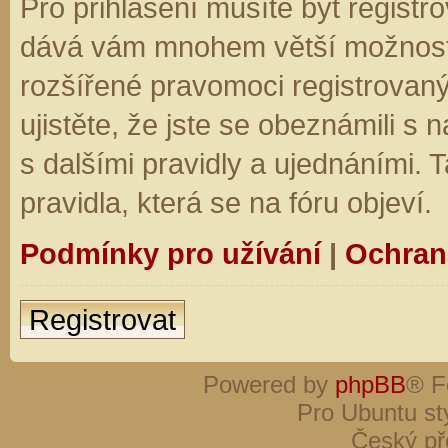
Pro přihlášení musíte být registro
dává vám mnohem větší možnosti.
rozšířené pravomoci registrovaný
ujistěte, že jste se obeznámili s
s dalšími pravidly a ujednáními. Ta
pravidla, která se na fóru objeví.
Podmínky pro užívání
|
Ochran
Registrovat
Powered by
phpBB
® F
Pro Ubuntu st
Český př