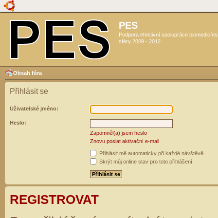
PES
Podpora efektivní spolupráce biomedicín
sféry 2009 - 2012
Obsah fóra
Přihlásit se
Uživatelské jméno:
Heslo:
Zapomněl(a) jsem heslo
Znovu poslat aktivační e-mail
Přihlásit mě automaticky při každé návštěvě
Skrýt můj online stav pro toto přihlášení
REGISTROVAT