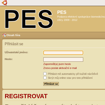
PES
Podpora efektivní spolupráce biomedicín
sféry 2009 - 2012
Obsah fóra
Přihlásit se
Uživatelské jméno:
Heslo:
Zapomněl(a) jsem heslo
Znovu poslat aktivační e-mail
Přihlásit mě automaticky při každé návštěvě
Skrýt můj online stav pro toto přihlášení
REGISTROVAT