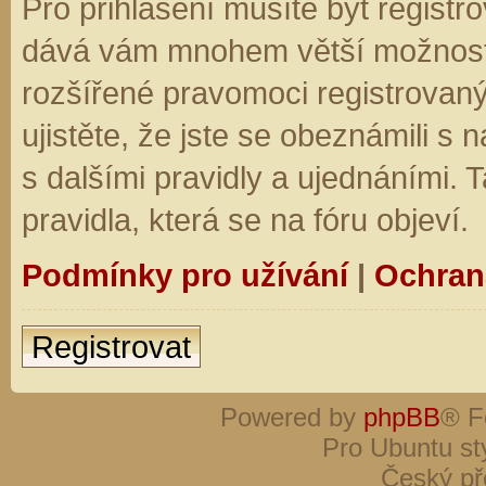
Pro přihlášení musíte být registro
dává vám mnohem větší možnosti.
rozšířené pravomoci registrovaný
ujistěte, že jste se obeznámili s
s dalšími pravidly a ujednáními. Ta
pravidla, která se na fóru objeví.
Podmínky pro užívání
|
Ochran
Registrovat
Powered by
phpBB
® F
Pro Ubuntu st
Český př