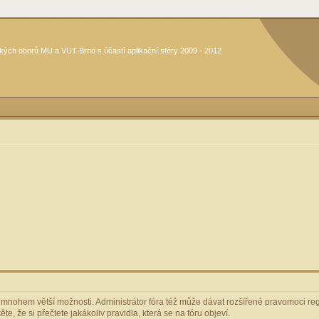
kých oborů MU a VUT Brno s účastí aplikační sféry 2009 - 2012
m mnohem větší možnosti. Administrátor fóra též může dávat rozšířené pravomoci regi
e, že si přečtete jakákoliv pravidla, která se na fóru objeví.