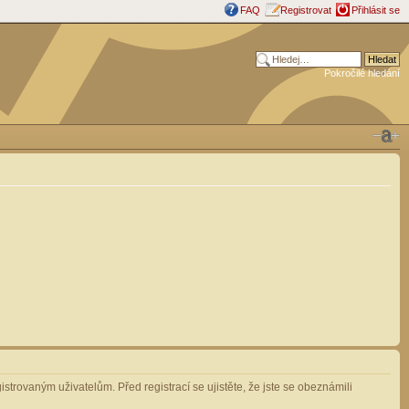
FAQ
Registrovat
Přihlásit se
Pokročilé hledání
strovaným uživatelům. Před registrací se ujistěte, že jste se obeznámili