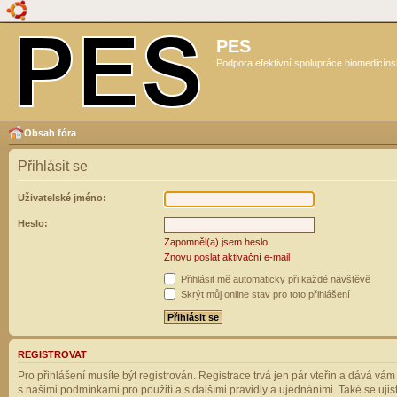
PES
Podpora efektivní spolupráce biomedicíns
Obsah fóra
Přihlásit se
Uživatelské jméno:
Heslo:
Zapomněl(a) jsem heslo
Znovu poslat aktivační e-mail
Přihlásit mě automaticky při každé návštěvě
Skrýt můj online stav pro toto přihlášení
REGISTROVAT
Pro přihlášení musíte být registrován. Registrace trvá jen pár vteřin a dává vá
s našimi podmínkami pro použití a s dalšími pravidly a ujednáními. Také se ujistět