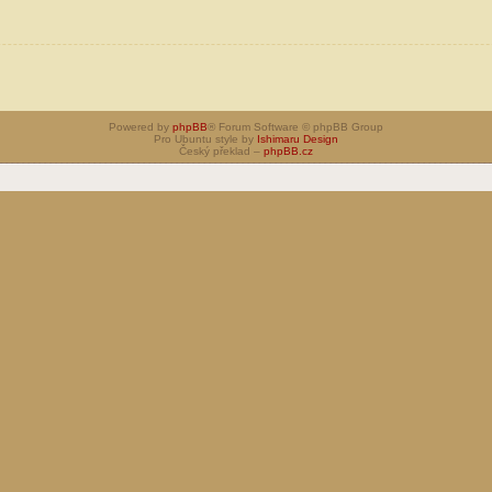
Powered by
phpBB
® Forum Software © phpBB Group
Pro Ubuntu style by
Ishimaru Design
Český překlad –
phpBB.cz