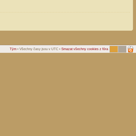
Tým
• Všechny časy jsou v UTC •
Smazat všechny cookies z fóra