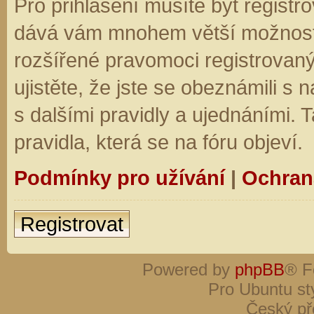
Pro přihlášení musíte být registro
dává vám mnohem větší možnosti.
rozšířené pravomoci registrovaný
ujistěte, že jste se obeznámili s
s dalšími pravidly a ujednáními. Ta
pravidla, která se na fóru objeví.
Podmínky pro užívání
|
Ochran
Registrovat
Powered by
phpBB
® F
Pro Ubuntu st
Český př