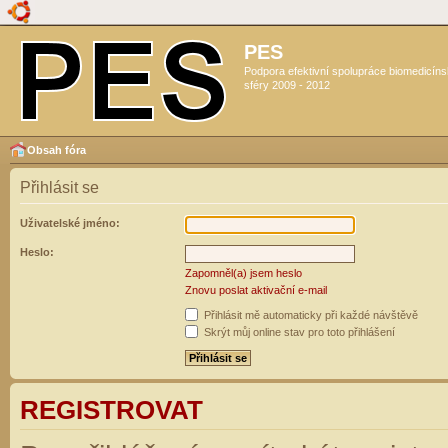
PES
Podpora efektivní spolupráce biomedicín
sféry 2009 - 2012
Obsah fóra
Přihlásit se
Uživatelské jméno:
Heslo:
Zapomněl(a) jsem heslo
Znovu poslat aktivační e-mail
Přihlásit mě automaticky při každé návštěvě
Skrýt můj online stav pro toto přihlášení
REGISTROVAT