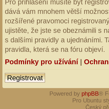
Pro přihlášení musíte být registro
dává vám mnohem větší možnosti.
rozšířené pravomoci registrovaný
ujistěte, že jste se obeznámili s
s dalšími pravidly a ujednáními. Ta
pravidla, která se na fóru objeví.
Podmínky pro užívání
|
Ochran
Registrovat
Powered by
phpBB
® F
Pro Ubuntu st
Český př