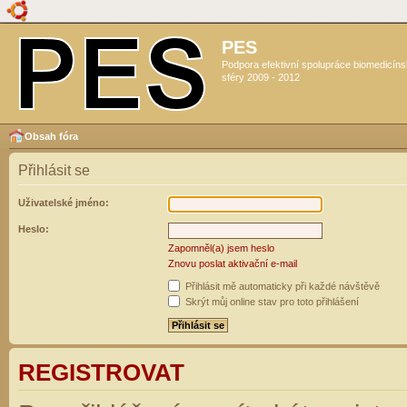
PES
Podpora efektivní spolupráce biomedicín
sféry 2009 - 2012
Obsah fóra
Přihlásit se
Uživatelské jméno:
Heslo:
Zapomněl(a) jsem heslo
Znovu poslat aktivační e-mail
Přihlásit mě automaticky při každé návštěvě
Skrýt můj online stav pro toto přihlášení
REGISTROVAT