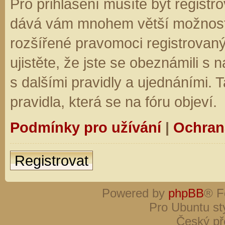
Pro přihlášení musíte být registro
dává vám mnohem větší možnosti.
rozšířené pravomoci registrovaný
ujistěte, že jste se obeznámili s
s dalšími pravidly a ujednáními. Ta
pravidla, která se na fóru objeví.
Podmínky pro užívání
|
Ochran
Registrovat
Powered by
phpBB
® F
Pro Ubuntu st
Český př