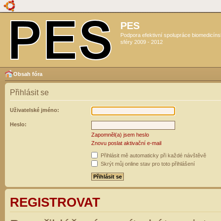
PES
Podpora efektivní spolupráce biomedicín
sféry 2009 - 2012
Obsah fóra
Přihlásit se
Uživatelské jméno:
Heslo:
Zapomněl(a) jsem heslo
Znovu poslat aktivační e-mail
Přihlásit mě automaticky při každé návštěvě
Skrýt můj online stav pro toto přihlášení
REGISTROVAT