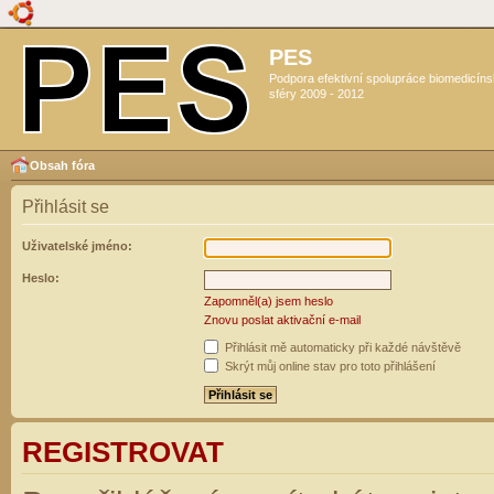
PES
Podpora efektivní spolupráce biomedicín
sféry 2009 - 2012
Obsah fóra
Přihlásit se
Uživatelské jméno:
Heslo:
Zapomněl(a) jsem heslo
Znovu poslat aktivační e-mail
Přihlásit mě automaticky při každé návštěvě
Skrýt můj online stav pro toto přihlášení
REGISTROVAT