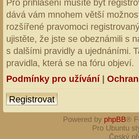
Pro přihlášení musíte být registro
dává vám mnohem větší možnosti.
rozšířené pravomoci registrovaný
ujistěte, že jste se obeznámili s
s dalšími pravidly a ujednáními. Ta
pravidla, která se na fóru objeví.
Podmínky pro užívání
|
Ochran
Registrovat
Powered by
phpBB
® F
Pro Ubuntu st
Český př