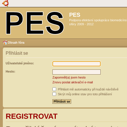
PES
Podpora efektivní spolupráce biomedicín
sféry 2009 - 2012
Obsah fóra
Přihlásit se
Uživatelské jméno:
Heslo:
Zapomněl(a) jsem heslo
Znovu poslat aktivační e-mail
Přihlásit mě automaticky při každé návštěvě
Skrýt můj online stav pro toto přihlášení
REGISTROVAT