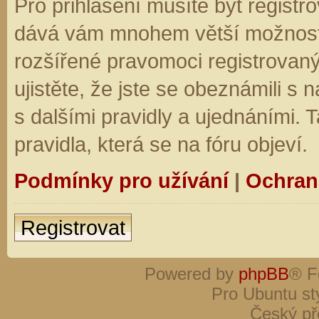
Pro přihlášení musíte být registro
dává vám mnohem větší možnosti.
rozšířené pravomoci registrovaný
ujistěte, že jste se obeznámili s
s dalšími pravidly a ujednáními. Ta
pravidla, která se na fóru objeví.
Podmínky pro užívání
|
Ochran
Registrovat
Powered by
phpBB
® F
Pro Ubuntu st
Český př