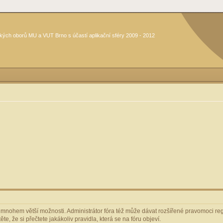
kých oborů MU a VUT Brno s účastí aplikační sféry 2009 - 2012
m mnohem větší možnosti. Administrátor fóra též může dávat rozšířené pravomoci regi
e, že si přečtete jakákoliv pravidla, která se na fóru objeví.