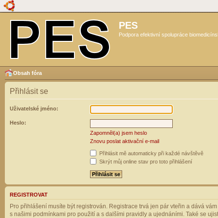
PES
Podpora efektivní spolupráce biomedicíns
Obsah fóra
Přihlásit se
Uživatelské jméno:
Heslo:
Zapomněl(a) jsem heslo
Znovu poslat aktivační e-mail
Přihlásit mě automaticky při každé návštěvě
Skrýt můj online stav pro toto přihlášení
REGISTROVAT
Pro přihlášení musíte být registrován. Registrace trvá jen pár vteřin a dává vá
s našimi podmínkami pro použití a s dalšími pravidly a ujednáními. Také se ujistět