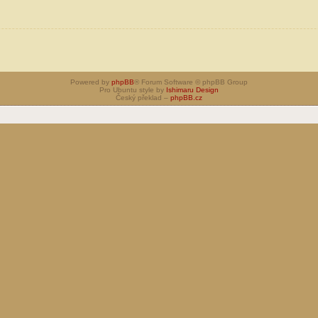
Powered by
phpBB
® Forum Software © phpBB Group
Pro Ubuntu style by
Ishimaru Design
Český překlad –
phpBB.cz