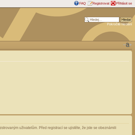
FAQ
Registrovat
Přihlásit se
Pokročilé hledání
strovaným uživatelům. Před registrací se ujistěte, že jste se obeznámili