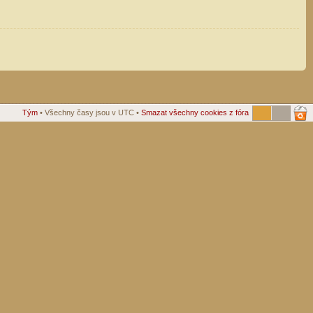
Tým
• Všechny časy jsou v UTC •
Smazat všechny cookies z fóra