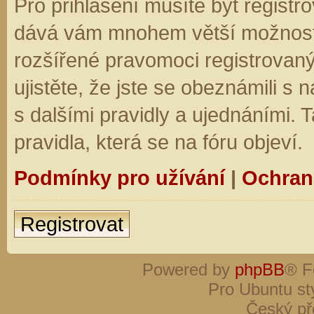
Pro přihlášení musíte být registro
dává vám mnohem větší možnosti.
rozšířené pravomoci registrovaný
ujistěte, že jste se obeznámili s
s dalšími pravidly a ujednáními. Ta
pravidla, která se na fóru objeví.
Podmínky pro užívání
|
Ochran
Registrovat
Powered by
phpBB
® F
Pro Ubuntu st
Český př