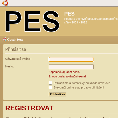
PES
Podpora efektivní spolupráce biomedicín
sféry 2009 - 2012
Obsah fóra
Přihlásit se
Uživatelské jméno:
Heslo:
Zapomněl(a) jsem heslo
Znovu poslat aktivační e-mail
Přihlásit mě automaticky při každé návštěvě
Skrýt můj online stav pro toto přihlášení
REGISTROVAT