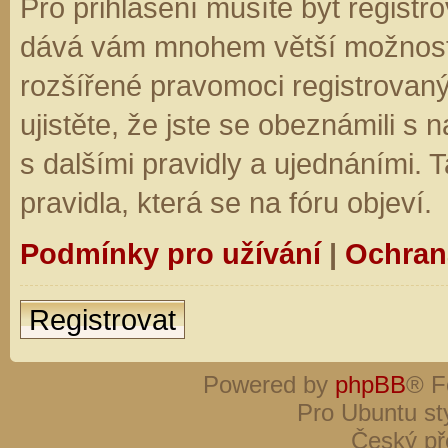
Pro přihlášení musíte být registro
dává vám mnohem větší možnosti.
rozšířené pravomoci registrovaný
ujistěte, že jste se obeznámili s
s dalšími pravidly a ujednáními. Ta
pravidla, která se na fóru objeví.
Podmínky pro užívání
|
Ochran
Registrovat
Powered by
phpBB
® F
Pro Ubuntu st
Český př