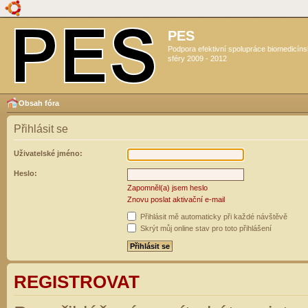
PES
Podpora efektivní spolupráce biomedicín
sféry 2009 - 2012
Obsah fóra
Přihlásit se
Uživatelské jméno:
Heslo:
Zapomněl(a) jsem heslo
Znovu poslat aktivační e-mail
Přihlásit mě automaticky při každé návštěvě
Skrýt můj online stav pro toto přihlášení
REGISTROVAT