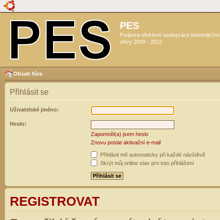
PES
Podpora efektivní spolupráce biomedicín
sféry 2009 - 2012
Obsah fóra
Přihlásit se
Uživatelské jméno:
Heslo:
Zapomněl(a) jsem heslo
Znovu poslat aktivační e-mail
Přihlásit mě automaticky při každé návštěvě
Skrýt můj online stav pro toto přihlášení
REGISTROVAT