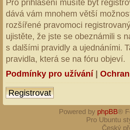
Pro přihlášení musíte být registro
dává vám mnohem větší možnosti.
rozšířené pravomoci registrovaný
ujistěte, že jste se obeznámili s
s dalšími pravidly a ujednáními. Ta
pravidla, která se na fóru objeví.
Podmínky pro užívání
|
Ochran
Registrovat
Powered by
phpBB
® F
Pro Ubuntu st
Český př