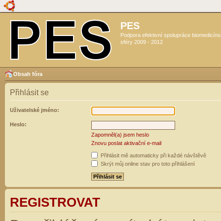
PES
Podpora efektivní spolupráce biomedicín
sféry 2009 - 2012
Obsah fóra
Přihlásit se
Uživatelské jméno:
Heslo:
Zapomněl(a) jsem heslo
Znovu poslat aktivační e-mail
Přihlásit mě automaticky při každé návštěvě
Skrýt můj online stav pro toto přihlášení
REGISTROVAT