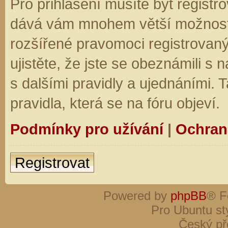
Pro přihlášení musíte být registro
dává vám mnohem větší možnosti.
rozšířené pravomoci registrovaný
ujistěte, že jste se obeznámili s
s dalšími pravidly a ujednáními. Ta
pravidla, která se na fóru objeví.
Podmínky pro užívání
|
Ochran
Registrovat
Powered by
phpBB
® F
Pro Ubuntu st
Český př