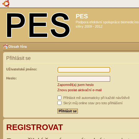
PES
Podpora efektivní spolupráce biomedicín
sféry 2009 - 2012
Obsah fóra
Přihlásit se
Uživatelské jméno:
Heslo:
Zapomněl(a) jsem heslo
Znovu poslat aktivační e-mail
Přihlásit mě automaticky při každé návštěvě
Skrýt můj online stav pro toto přihlášení
REGISTROVAT