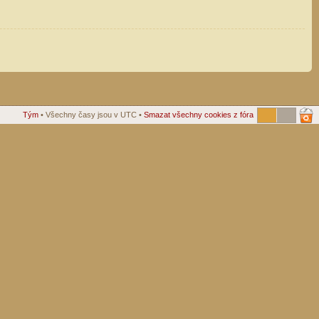
Tým
• Všechny časy jsou v UTC •
Smazat všechny cookies z fóra