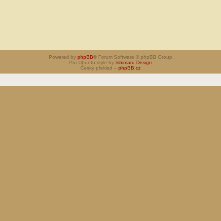
Powered by
phpBB
® Forum Software © phpBB Group
Pro Ubuntu style by
Ishimaru Design
Český překlad –
phpBB.cz