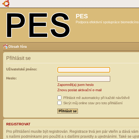
PES
Podpora efektivní spolupráce biomedicíns
Obsah fóra
Přihlásit se
Uživatelské jméno:
Heslo:
Zapomněl(a) jsem heslo
Znovu poslat aktivační e-mail
Přihlásit mě automaticky při každé návštěvě
Skrýt můj online stav pro toto přihlášení
REGISTROVAT
Pro přihlášení musíte být registrován. Registrace trvá jen pár vteřin a dává vá
s našimi podmínkami pro použití a s dalšími pravidly a ujednáními. Také se ujistět