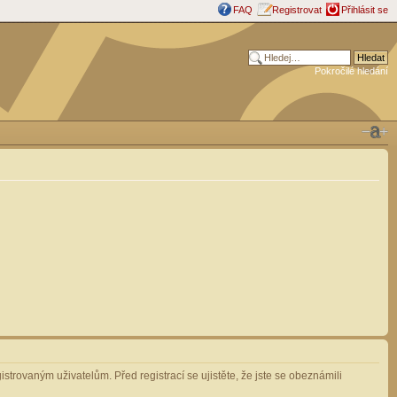
FAQ
Registrovat
Přihlásit se
Pokročilé hledání
strovaným uživatelům. Před registrací se ujistěte, že jste se obeznámili