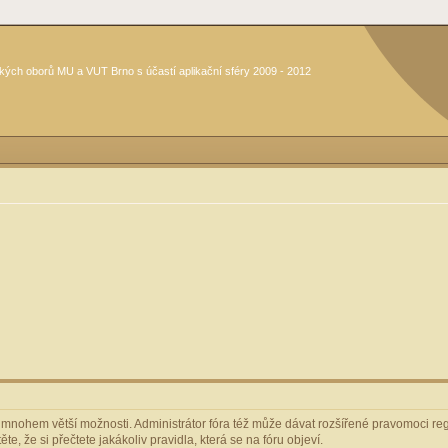
kých oborů MU a VUT Brno s účastí aplikační sféry 2009 - 2012
m mnohem větší možnosti. Administrátor fóra též může dávat rozšířené pravomoci regi
e, že si přečtete jakákoliv pravidla, která se na fóru objeví.