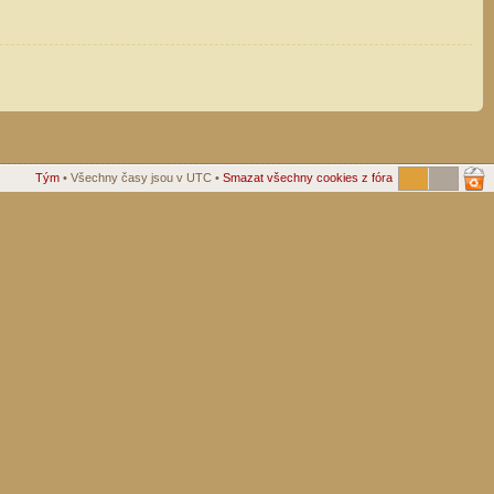
Tým
• Všechny časy jsou v UTC •
Smazat všechny cookies z fóra