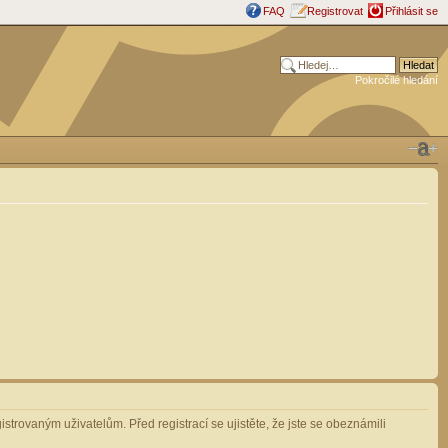
FAQ
Registrovat
Přihlásit se
Pokročilé hledání
strovaným uživatelům. Před registrací se ujistěte, že jste se obeznámili