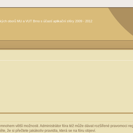
kých oborů MU a VUT Brno s účastí aplikační sféry 2009 - 2012
m mnohem větší možnosti. Administrátor fóra též může dávat rozšířené pravomoci regi
e, že si přečtete jakákoliv pravidla, která se na fóru objeví.