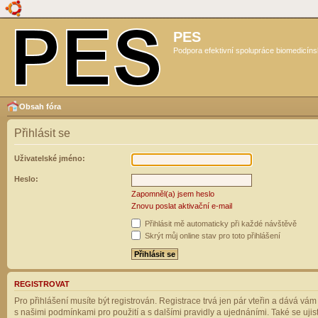
PES
Podpora efektivní spolupráce biomedicíns
Obsah fóra
Přihlásit se
Uživatelské jméno:
Heslo:
Zapomněl(a) jsem heslo
Znovu poslat aktivační e-mail
Přihlásit mě automaticky při každé návštěvě
Skrýt můj online stav pro toto přihlášení
REGISTROVAT
Pro přihlášení musíte být registrován. Registrace trvá jen pár vteřin a dává vá
s našimi podmínkami pro použití a s dalšími pravidly a ujednáními. Také se ujistět