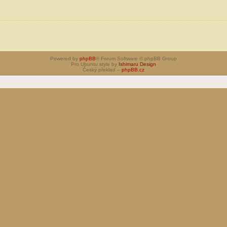
Powered by
phpBB
® Forum Software © phpBB Group
Pro Ubuntu style by
Ishimaru Design
Český překlad –
phpBB.cz