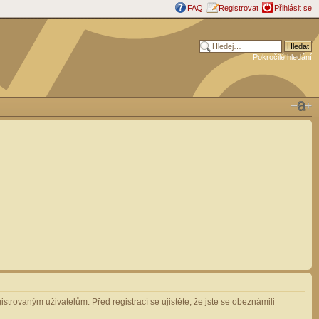
FAQ
Registrovat
Přihlásit se
Pokročilé hledání
strovaným uživatelům. Před registrací se ujistěte, že jste se obeznámili