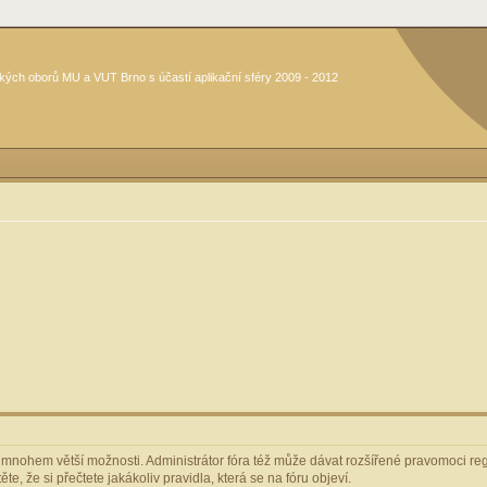
kých oborů MU a VUT Brno s účastí aplikační sféry 2009 - 2012
m mnohem větší možnosti. Administrátor fóra též může dávat rozšířené pravomoci regi
e, že si přečtete jakákoliv pravidla, která se na fóru objeví.